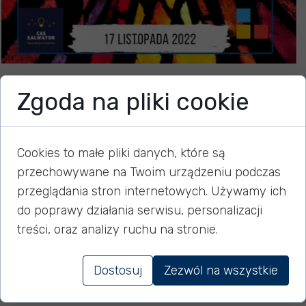
Zwiedzanie Muzeum
Zgoda na pliki cookie
Witrażu
Cookies to małe pliki danych, które są
przechowywane na Twoim urządzeniu podczas
10 listopada 2022
przeglądania stron internetowych. Używamy ich
do poprawy działania serwisu, personalizacji
treści, oraz analizy ruchu na stronie.
Już 17 listopada 2022 zapraszamy do Muzeum
Witrażu, w którym można obserwować mistrzów przy
Dostosuj
Zezwól na wszystkie
pracy i poznać proces tworzenia monumentalnych
szklanych dzieł. Stała Wystawa muzeum: Galeria