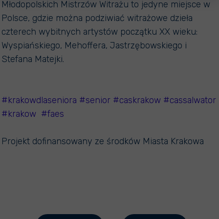
Młodopolskich Mistrzów Witrażu to jedyne miejsce w
Polsce, gdzie można podziwiać witrażowe dzieła
czterech wybitnych artystów początku XX wieku:
Wyspiańskiego, Mehoffera, Jastrzębowskiego i
Stefana Matejki.
#krakowdlaseniora
#senior
#caskrakow
#cassalwator
#krakow
#faes
Projekt dofinansowany ze środków Miasta Krakowa