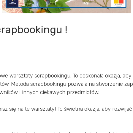
crapbookingu !
iowe warsztaty scrapbookingu. To doskonała okazja, ab
któw. Metoda scrapbookingu pozwala na stworzenie zap
owników i innych ciekawych przedmiotów.
pisz się na te warsztaty! To świetna okazja, aby rozwij