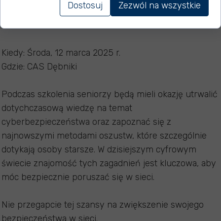
Dostosuj
Zezwól na wszystkie
międzypokoleniowej z młodzieżą licealną ze Szkoły w
Chmurze.
Kiedy: Środa, 12 marca 2025 r.
Gdzie: CAS Dębniki
Podczas szkolenia seniorzy będą mieli okazję utrwalić
dotychczasową wiedzę na temat
cyberbezpieczeństwa oraz zapoznać się z
najnowszymi metodami oszustw, które szczególnie
dotykają osoby starsze. W dzisiejszym cyfrowym
świecie znajomość tych zagadnień jest kluczowa, aby
móc bezpiecznie poruszać się w sieci.
Nie przegapcie tej szansy na zwiększenie swojego
bezpieczeństwa w sieci.