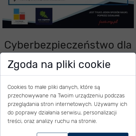
Cyberbezpieczeństwo dla
seniora - nie daj się
Zgoda na pliki cookie
oszukać w sieci!
Cookies to małe pliki danych, które są
przechowywane na Twoim urządzeniu podczas
10 marca 2025
przeglądania stron internetowych. Używamy ich
do poprawy działania serwisu, personalizacji
Serdecznie zapraszamy wszystkich seniorów na
treści, oraz analizy ruchu na stronie.
wyjątkowe szkolenie z zakresu cyberbezpieczeństwa,
które odbędzie się w ramach współpracy