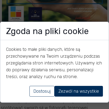
Zgoda na pliki cookie
FOTO-Plener Bagry
Cookies to małe pliki danych, które są
przechowywane na Twoim urządzeniu podczas
12 czerwca 2026
przeglądania stron internetowych. Używamy ich
do poprawy działania serwisu, personalizacji
19.06 zapraszamy Was na coś naprawdę wyjątkowego
treści, oraz analizy ruchu na stronie.
– plener fotograficzny nad Bagrami!
Dostosuj
Zezwól na wszystkie
To będzie świetna okazja, aby spędzić wspólnie czas
na świeżym powietrzu, nacieszyć się naturą i
spróbować swoich sił w fotografii terenowej.