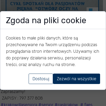
Zgoda na pliki cookie
Historia sztuki w praktyce
Cookies to małe pliki danych, które są
przechowywane na Twoim urządzeniu podczas
przeglądania stron internetowych. Używamy ich
17 marca 2023
do poprawy działania serwisu, personalizacji
treści, oraz analizy ruchu na stronie.
Już 23.03.2023 o godzinie 11:00 zapraszamy na
kolejne warsztaty z historii sztuki pn. " Otwórz oczy na
Dostosuj
Zezwól na wszystkie
swoje miasto".
Zapraszamy!
ZAPISY : 797 377 808
#krakowdlaseniora
#senior
#caskrakow
# faes