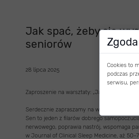
Jak spać, żeby się wy
Zgoda 
seniorów
Cookies to 
28 lipca 2025
podczas prz
serwisu, pers
Zaproszenie na warsztaty: „Jak spać, żeby s
Serdecznie zapraszamy na wyjątkowe warsztat
Sen to jeden z filarów dobrego samopoczuci
nerwowego, poprawia nastrój, wspomaga pa
w Journal of Clinical Sleep Medicine, aż 5