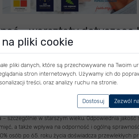
spać - warsztaty dotyczące 
na pliki cookie
małe pliki danych, które są przechowywane na Twoim u
eglądania stron internetowych. Używamy ich do popraw
onalizacji treści, oraz analizy ruchu na stronie.
ię wyspać – warsztaty dotyczące higieny snu dla seni
Dostosuj
Zezwól na
y poświęcone higienie snu i jej wpływowi na zdrowie 
a – szczególnie w starszym wieku. Odpowiednia jakość
mięć, a także wpływa na odporność i ogólną sprawnoś
0–70% osób po 65. roku życia doświadcza przewlekłych