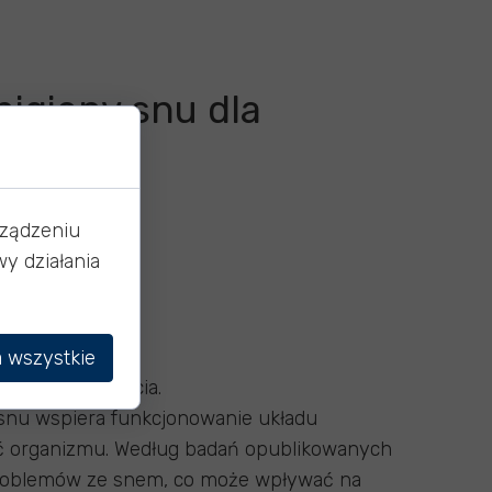
higieny snu dla
rządzeniu
y działania
orów”
 wszystkie
oraz jakość życia.
 snu wspiera funkcjonowanie układu
ć organizmu. Według badań opublikowanych
 problemów ze snem, co może wpływać na