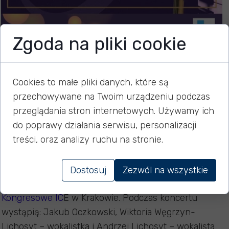
Zgoda na pliki cookie
Koncert dla Seniorów
Cookies to małe pliki danych, które są
przechowywane na Twoim urządzeniu podczas
przeglądania stron internetowych. Używamy ich
20 listopada 2023
do poprawy działania serwisu, personalizacji
treści, oraz analizy ruchu na stronie.
Dzięki uprzejmości Urzędu Miasta Krakowa, możemy
Was zaprosić na Koncert dla Seniorów, który odbędzie
Dostosuj
Zezwól na wszystkie
się 7 grudnia br. w samo południe w
Centrum
Kongresowe IC
E w Krakowie. Podczas koncertu
wystąpią: Jakub Oczkowski, Wiktoria Węgrzyn-
Lichosyt – wokalistka i Andrzej Lichosyt – wokalista