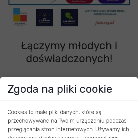
Łączymy młodych i
doświadczonych!
18 lutego 2026
Zgoda na pliki cookie
Chcielibyśmy się z Wami podzielić informacją o
Cookies to małe pliki danych, które są
działaniach międzypokoleniowych, które realizujemy
przechowywane na Twoim urządzeniu podczas
w naszej Fundacji !
przeglądania stron internetowych. Używamy ich