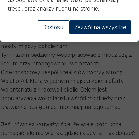
do poprawy działania serwisu, personalizacji
Po raz kolejny włączamy się w akcję „Zwolnienie z
treści, oraz analizy ruchu na stronie.
teorii”, skierowaną do młodzieży, która chce zdobywać
praktyczne doświadczenie poza szkolną ławką. To
Dostosuj
Zezwól na wszystkie
doskonała okazja, aby uczyć się od seniorów, rozwijać
umiejętności społeczne i zawodowe oraz budować
mosty między pokoleniami.
Tym razem będziemy współpracować z młodzieżą z
liceum przy propagowaniu wolontariatu.
Czteroosobowy zespół licealistów tworzy stronę
WoloForAll, która w jednym miejscu zbiera oferty
wolontariatu z Krakowa i okolic. Celem jest
popularyzacja wolontariatu wśród młodzieży oraz
ułatwienie dostępu do informacji na jego temat.
Jeśli również zauważyliście, że wiele osób chce
pomagać, ale nie wie jak, gdzie i kiedy, ani jak dotrzeć