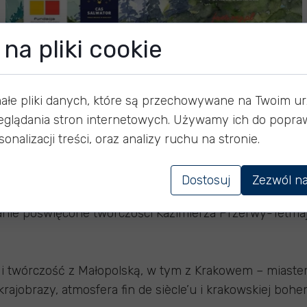
na pliki cookie
imierz Przerwa - Tetmajer
małe pliki danych, które są przechowywane na Twoim u
eglądania stron internetowych. Używamy ich do popraw
onalizacji treści, oraz analizy ruchu na stronie.
a zajęciach Literacki Kraków!
Dostosuj
Zezwól na
e poświęcone twórczości Kazimierza Przerwy-Tetmajer
ie i twórczość z Małopolską, w tym z Krakowem – miaste
 krajobrazy, atmosfera fin de siècle’u i krakowskiej bo