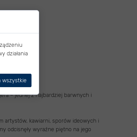
rządzeniu
y działania
 wszystkie
a – jednej z najbardziej barwnych i
m artystów, kawiarni, sporów ideowych i
hemy odcisnęły wyraźne piętno na jego