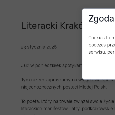
Zgoda 
Literacki Kraków - Kaz
Cookies to 
podczas prz
23 stycznia 2026
serwisu, pers
Już w poniedziałek spotykamy się ponownie n
Tym razem zapraszamy na wyjątkowe spotkani
niejednoznacznych postaci Młodej Polski.
To poeta, który na trwałe związał swoje życ
literackich manifestów. Tatry, podkrakowskie