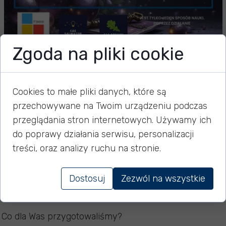
Zgoda na pliki cookie
Magiczny wieczór
Andrzejkowy
Cookies to małe pliki danych, które są
przechowywane na Twoim urządzeniu podczas
przeglądania stron internetowych. Używamy ich
do poprawy działania serwisu, personalizacji
22 listopada 2025
treści, oraz analizy ruchu na stronie.
Już w najbliższy piątek przeniesiemy się w krainę
Dostosuj
Zezwól na wszystkie
tajemnic i magii.
Co dla Was przygotowaliśmy?