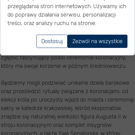
przeglądania stron internetowych. Używamy ich
Muzeum Narodowym w Warszawie.
do poprawy działania serwisu, personalizacji
treści, oraz analizy ruchu na stronie.
To niepowtarzalna szansa, by na własne oczy
zobaczyć pamiątki z koronacji Augusta II Mocnego
(1697) oraz Augusta III i jego żony Marii Józefy (1734),
Dostosuj
Zezwól na wszystkie
które miały miejsce na Wawelu. Wystawa pozwoli nam
zgłębić fascynujący polski ceremoniał koronacyjny,
który ma swoje korzenie w późnym średniowieczu.
Będziemy mogli podziwiać unikalne dzieła barokowe
oraz prześledzić rytuały związane z koronacjami, od
elekcji króla po uroczysty wjazd do miasta i ceremonię
sakry w katedrze krakowskiej. Wśród eksponatów
znajdzie się naturalnej wielkości figura Augusta II w
stroju koronacyjnym oraz komplet insygniów
koronacyjnych, a także Sala Senatorska, w której