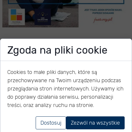
Pilates na Bielanach
Zgoda na pliki cookie
20 listopada 2024
Cookies to małe pliki danych, które są
przechowywane na Twoim urządzeniu podczas
przeglądania stron internetowych. Używamy ich
Już 22.11.2024 r. oraz 13.12.2024 r. zapraszamy do
do poprawy działania serwisu, personalizacji
Szkoły Podstawowej nr 48 przy ul. Ks. Józefa 337, aby
treści, oraz analizy ruchu na stronie.
wspólnie zadbać o nasze zdrowie i kondycję!
Dlaczego warto wziąć udział w tych zajęciach,
Dostosuj
Zezwól na wszystkie
szczególnie dla seniorów?