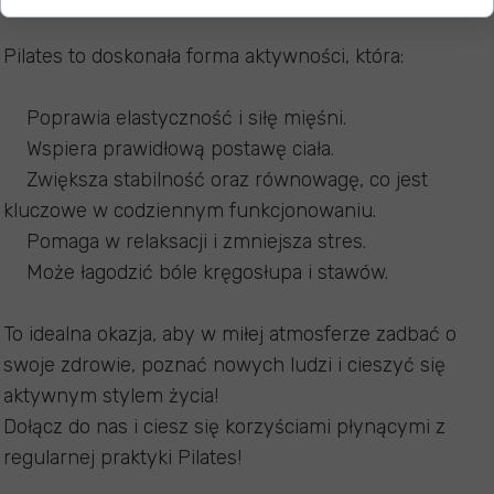
Pilates to doskonała forma aktywności, która:
Poprawia elastyczność i siłę mięśni.
Wspiera prawidłową postawę ciała.
Zwiększa stabilność oraz równowagę, co jest
kluczowe w codziennym funkcjonowaniu.
Pomaga w relaksacji i zmniejsza stres.
Może łagodzić bóle kręgosłupa i stawów.
To idealna okazja, aby w miłej atmosferze zadbać o
swoje zdrowie, poznać nowych ludzi i cieszyć się
aktywnym stylem życia!
Dołącz do nas i ciesz się korzyściami płynącymi z
regularnej praktyki Pilates!