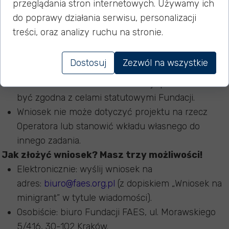
przeglądania stron internetowych. Używamy ich
Grupa inicjatywna składająca się z co najmniej
do poprawy działania serwisu, personalizacji
trzech wolontariuszy Fundacji FAES (lider
treści, oraz analizy ruchu na stronie.
pełnoletni, wszyscy członkowie z aktywnym
profilem w SOW).
Dostosuj
Zezwól na wszystkie
Inicjatywa musi mieć charakter działań
wolontariackich na rzecz lokalnej społeczności i
być zgodna z celami statutowymi Fundacji.
Wniosek nie może dotyczyć projektu na rzecz
Operatora lub stanowić wkładu własnego do
innego zadania.
Jak złożyć wniosek? Masz trzy możliwości!
Elektronicznie: wyślij wniosek na
adres:
biuro@faes.org.pl
(z dopiskiem „Wniosek na
minigrant” w tytule wiadomości).
Osobiście: biuro Fundacji FAES, ul. Morawskiego
5/416, 30-102 Kraków.