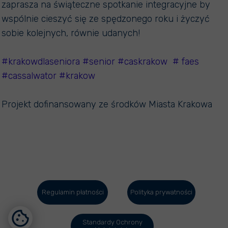
zaprasza na świąteczne spotkanie integracyjne by
wspólnie cieszyć się ze spędzonego roku i życzyć
sobie kolejnych, równie udanych!
#krakowdlaseniora
#senior
#caskrakow
# faes
#cassalwator
#krakow
Projekt dofinansowany ze środków Miasta Krakowa
Regulamin płatności
Polityka prywatności
Standardy Ochrony