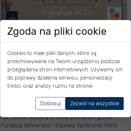
Zgoda na pliki cookie
Świąteczne spotkanie
integracyjne
Cookies to małe pliki danych, które są
przechowywane na Twoim urządzeniu podczas
przeglądania stron internetowych. Używamy ich
do poprawy działania serwisu, personalizacji
15 grudnia 2022
treści, oraz analizy ruchu na stronie.
Święta to okazja nie tylko do spotkań rodzinnych, to
Dostosuj
Zezwól na wszystkie
również czas w którym można podsumować mijający
rok i uczcić sukcesy w nowo poznanym gronie.
Fundacja Aktywności i Edukacji Społecznej FAES