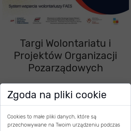
Targi Wolontariatu i
Projektów Organizacji
Pozarządowych
Zgoda na pliki cookie
05 czerwca 2026
Miło nam poinformować, że weźmiemy udział w
Cookies to małe pliki danych, które są
Targach Wolontariatu i Projektów Organizacji
przechowywane na Twoim urządzeniu podczas
Pozarządowych, które odbędą się 19 czerwca 2026