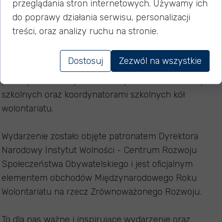
przeglądania stron internetowych. Używamy ich
roku w godzinach 8:30–14:00 w Młodzieżowym Domu
do poprawy działania serwisu, personalizacji
Kultury „Dom Harcerza” przy ul. W. Reymonta 18.
treści, oraz analizy ruchu na stronie.
Targi skierowane są do organizacji pozarządowych, a
Dostosuj
Zezwól na wszystkie
także do młodzieży szkół podstawowych i
ponadpodstawowych wraz z opiekunami samorządów
szkolnych oraz koordynatorami szkolnych kół
wolontariatu.
Wydarzenie zostało objęte patronatem Dyrektora
Narodowy Instytut Wolności - Centrum Rozwoju
Społeczeństwa Obywatelskiego i jest oficjalnym
elementem obchodów Międzynarodowego Roku
Wolontariatu na rzecz Zrównoważonego Rozwoju.
To dla nas ważne i inspirujące wydarzenie oraz