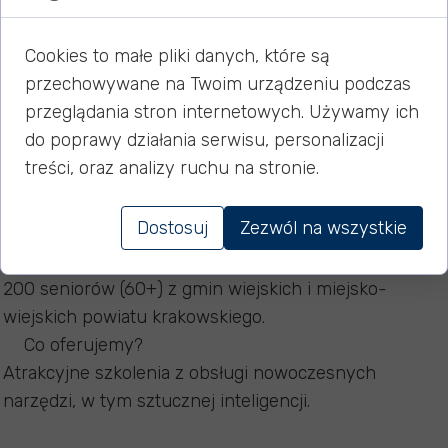
seniorów z powiatu krakowskiego pn. „SENIORZY W
SIECI: ODKRYWAJ, UCZ SIĘ, DZIAŁAJ!”
Cookies to małe pliki danych, które są
przechowywane na Twoim urządzeniu podczas
Zapraszamy mieszkańców gmin wiejskich i miejsko-
przeglądania stron internetowych. Używamy ich
wiejskich powiatu krakowskiego w wieku 60+ do
do poprawy działania serwisu, personalizacji
udziału w wyjątkowym projekcie, którego celem jest
treści, oraz analizy ruchu na stronie.
rozwój kompetencji cyfrowych oraz przeciwdziałanie
wykluczeniu technologicznemu.
Dostosuj
Zezwól na wszystkie
Kto może wziąć udział?
200 seniorów (60+) z gmin wiejskich i miejsko-
wiejskich powiatu krakowskiego.
Co oferujemy?
Atrakcyjne szkolenia z obsługi nowoczesnych
narzędzi, w tym sztucznej inteligencji.