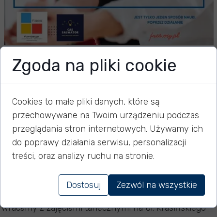
Zgoda na pliki cookie
Warsztaty taneczne dla
seniorów
Cookies to małe pliki danych, które są
przechowywane na Twoim urządzeniu podczas
przeglądania stron internetowych. Używamy ich
15 stycznia 2025
do poprawy działania serwisu, personalizacji
treści, oraz analizy ruchu na stronie.
Witajcie, Kochani!
Dostosuj
Zezwól na wszystkie
Mamy dla Was super wiadomość! Po krótkiej przerwie
wracamy z zajęciami tanecznymi na ul. Krasińskiego