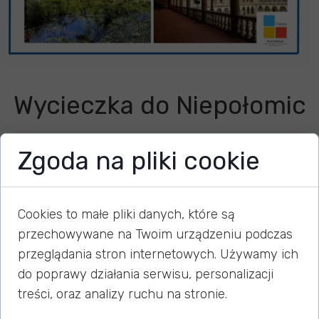
Wycieczka do Niepołomic
Zgoda na pliki cookie
12 września 2023
Cookies to małe pliki danych, które są
Niepołomice to jedno z najstarszych miast Małopolski,
przechowywane na Twoim urządzeniu podczas
które określa się drugą po Krakowie stolicą Polski (
przeglądania stron internetowych. Używamy ich
zapoczątkował to Jan Długosz) Z uwagi na pobliską
do poprawy działania serwisu, personalizacji
puszcze, Niepołomice były jednym z ich ulubionych
treści, oraz analizy ruchu na stronie.
miejsc polowań. To tutaj w XIV wieku król Kazimierz
Wielki nakazał postawienie zamku myśliwskiego i