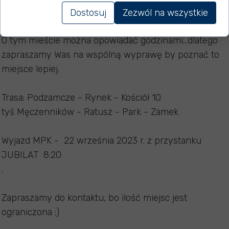
gotyckiego kościoła.
Za Jagiellonów rozbudowano
Dostosuj
Zezwól na wszystkie
zamek, który zaczął być nazywany drugim Wawelem.
O tym mieście można opowiadać godzinami...dlatego
zapraszamy Was na wspólną wyprawę by poznać to
miejsce lepiej.
Trasa: Podzamcze - Rynek - Kościół 10
tyś Męczenników - Ratusz - Park - Zamek
Wyjazd MPK - 22 września 2023 r. z przystanku
JUBILAT 8:20
.
Zapraszamy do kontaktu, bo ilość miejsc jest
ograniczona :)