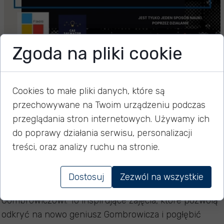
Zgoda na pliki cookie
Zrozumieć Gombrowicza -
warsztaty dla ciekawych
Cookies to małe pliki danych, które są
przechowywane na Twoim urządzeniu podczas
przeglądania stron internetowych. Używamy ich
do poprawy działania serwisu, personalizacji
16 marca 2026
treści, oraz analizy ruchu na stronie.
Zapraszamy serdecznie na kolejne warsztaty
Dostosuj
Zezwól na wszystkie
literackie, poświęcone tym razem Witoldowi
Gombrowiczowi. To inspirujące zajęcia, które pozwolą
odkryć na nowo geniusz Gombrowicza i pogłębić